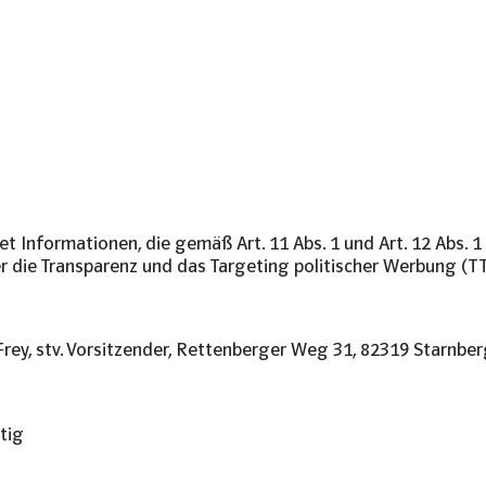
Themen
Etappenziele
Team
Aktuelles
Kont
t Informationen, die gemäß Art. 11 Abs. 1 und Art. 12 Abs. 1
 die Transparenz und das Targeting politischer Werbung (TT
rey, stv. Vorsitzender, Rettenberger Weg 31, 82319 Starnbe
tig