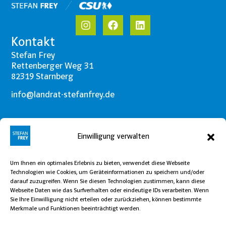
Kontakt
Stefan Frey
Rettenberger Weg 31
82319 Starnberg
info@landrat-stefanfrey.de
Navigation
Einwilligung verwalten
Über mich
Themen
Um Ihnen ein optimales Erlebnis zu bieten, verwendet diese Webseite
Technologien wie Cookies, um Geräteinformationen zu speichern und/oder
Etappenziele
darauf zuzugreifen. Wenn Sie diesen Technologien zustimmen, kann diese
Webseite Daten wie das Surfverhalten oder eindeutige IDs verarbeiten. Wenn
Team
Sie Ihre Einwilligung nicht erteilen oder zurückziehen, können bestimmte
Merkmale und Funktionen beeinträchtigt werden.
Aktuelles